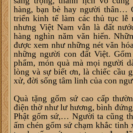
sang trọng, thanh lịch vô cùng
hàng, bạn bè hay người thân… Q
triển kinh tế làm các thủ tục lễ
nhưng Việt Nam vẫn là đất nước
hàng nghìn năm văn hiến. Những
được xem như những nét văn hó
những người con đất Việt. Gốm
phẩm, món quà mà mọi người dà
lòng và sự biết ơn, là chiếc cầu 
xử, đời sống tâm linh của con ngư
Quà tặng gốm sứ cao cấp thườn
điện thờ như lư hương, bình đứng
Phật gốm sứ,… Người ta cũng t
ấm chén gốm sứ chạm khắc tinh 