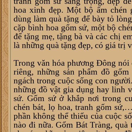
tranh gốm sứ sang trọng, đẹp đẽ
hoa xinh đẹp. Một bộ ấm chén 
dùng làm quà tặng để bày tỏ lòng
cặp bình hoa gốm sứ, một bộ ché
để tặng mẹ, tặng bà và các chị em
là những quà tặng đẹp, có giá trị 
Trong văn hóa phương Đông nói 
riêng, những sản phẩm đồ gốm 
ngách trong cuộc sống con người
những đồ vật gia dụng hay linh 
sứ. Gốm sứ ở khắp nơi trong c
chén bát, lọ hoa, tranh gốm sứ,
phần không thể thiếu của cuộc số
nào đi nữa. Gốm Bát Tràng, quà 