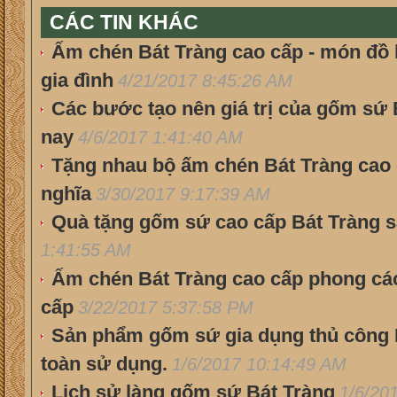
CÁC TIN KHÁC
Ấm chén Bát Tràng cao cấp - món đồ 
gia đình
4/21/2017 8:45:26 AM
Các bước tạo nên giá trị của gốm sứ 
nay
4/6/2017 1:41:40 AM
Tặng nhau bộ ấm chén Bát Tràng cao
nghĩa
3/30/2017 9:17:39 AM
Quà tặng gốm sứ cao cấp Bát Tràng sa
1:41:55 AM
Ấm chén Bát Tràng cao cấp phong các
cấp
3/22/2017 5:37:58 PM
Sản phẩm gốm sứ gia dụng thủ công B
toàn sử dụng.
1/6/2017 10:14:49 AM
Lịch sử làng gốm sứ Bát Tràng
1/6/20