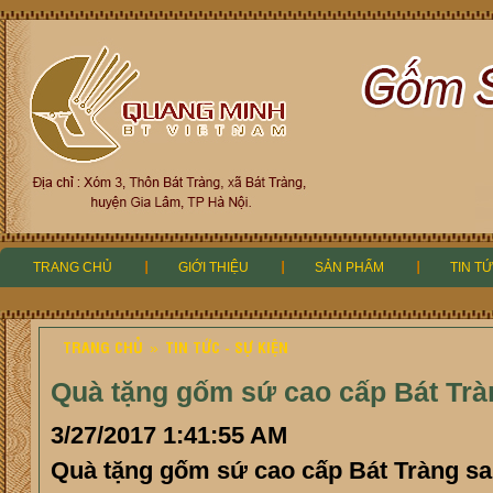
TRANG CHỦ
GIỚI THIỆU
SẢN PHẨM
TIN TỨ
TRANG CHỦ
TIN TỨC - SỰ KIỆN
»
Quà tặng gốm sứ cao cấp Bát Tràn
3/27/2017 1:41:55 AM
Quà tặng gốm sứ cao cấp Bát Tràng san