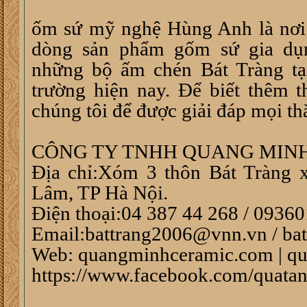
ốm sứ mỹ nghệ Hùng Anh là nơi
dòng sản phẩm gốm sứ gia dụ
những bộ ấm chén Bát Tràng tại
trường hiện nay. Để biết thêm t
chúng tôi để được giải đáp mọi t
CÔNG TY TNHH QUANG MINH
Địa chỉ:Xóm 3 thôn Bát Tràng 
Lâm, TP Hà Nội.
Điện thoại:04 387 44 268 / 093
Email:battrang2006@vnn.vn / b
Web: quangminhceramic.com | q
https://www.facebook.com/quata